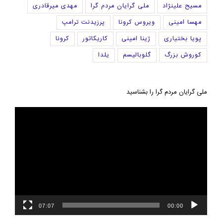
مسیح علینژاد
ملی گرایان مردم گرا
مهدی میرقادری
مهسا امینی
ویروس کرونا
پرزیدنت ترامپ
پویا بختیاری
ژینا امینی
کاریکاتور
کرونا
کوروش بزرگ
گلوبالیسم
یلدا
ملی گرایان مردم گرا را بشناسید
نمایشگر
ویدیو
07:07
00:00