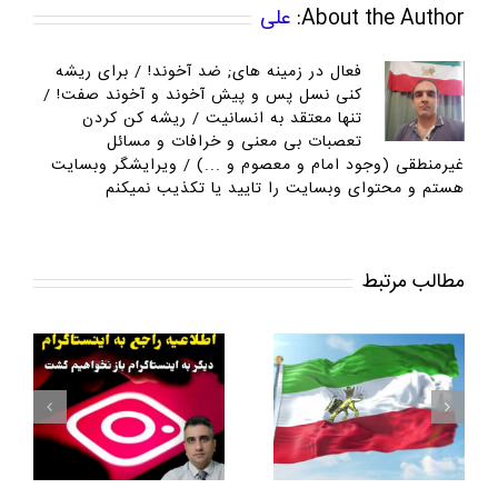
About the Author:
علی
فعال در زمینه های; ضد آخوند! / برای ریشه
کنی نسل پس و پیش آخوند و آخوند صفت! /
تنها معتقد به انسانیت / ریشه کن کردن
تعصبات بی معنی و خرافات و مسائل
غیرمنطقی (وجود امام و معصوم و ...) / ویرایشگر وبسایت
هستم و محتوای وبسایت را تایید یا تکذیب نمیکنم
مطالب مرتبط
برنامه صد و چهل و سه
برنامه صد و چهل و پنج
ش
ملی گرایان مردم گرا از
ملی گرایان مردم گرا از
شبکه ماهواره ای یورتایم
شبکه ماهواره ای یورتایم