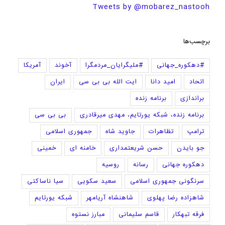
Tweets by @mobarez_nastooh
برچسب‌ها
#دهکوره_جهانی
#ملیگرایان_مردمگرا
آخوند
آمریکا
اتحاد
امید دانا
ایت الله بی بی سی
ایران
براندازی
برنامه زنده
برنامه زنده، شبکه یورتایم، مهدی میرقادری
بی بی سی
ترامپ
تظاهرات
جاوید شاه
جمهوری اسلامی
جو بایدن
حسن شریعتمداری
خامنه ای
خمینی
دهکوره جهانی
رسانه
روسیه
سرنگونی جمهوری اسلامی
سعید سکویی
سیا ناساکتی
شاهزاده رضا پهلوی
شاهنشاه آریامهر
شبکه یورتایم
فرقه تبهکار
قاسم سلیمانی
مبارز نستوه