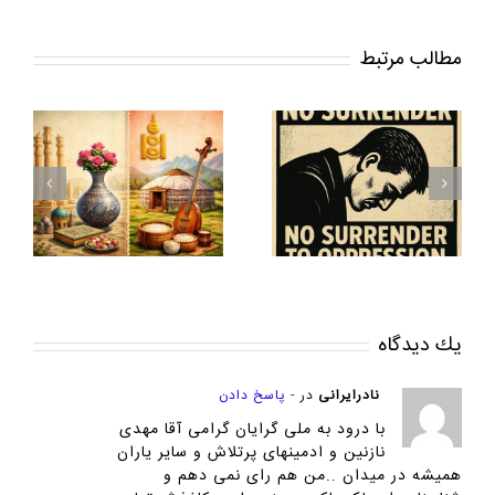
مطالب مرتبط
مهندسی اجتماعی و نفوذ
نرم در اپوزیسیون ایرانی
نویسنده و پژوهشگر حوزه
سیاست و علوم اجتماعی:
ور
تولد یک شعار از دل
ساموئل(پیمان)سلاحی
در
خیابان ( سر خم قدغن)
مطالعهٔ موردی: مهسا
نظری گلگانی و سازوکار
نفوذ عاطفی در جنگ
روانی جمهوری اسلامی
يك ديدگاه
نادرایرانی
در
- پاسخ دادن
با درود به ملی گرایان گرامی آقا مهدی
نازنین و ادمینهای پرتلاش و سایر یاران
همیشه در میدان ..من هم رای نمی دهم و