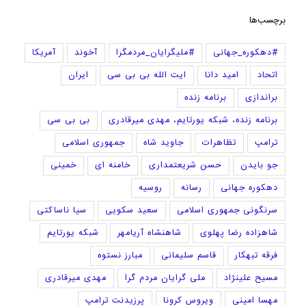
برچسب‌ها
#دهکوره_جهانی
#ملیگرایان_مردمگرا
آخوند
آمریکا
اتحاد
امید دانا
ایت الله بی بی سی
ایران
براندازی
برنامه زنده
برنامه زنده، شبکه یورتایم، مهدی میرقادری
بی بی سی
ترامپ
تظاهرات
جاوید شاه
جمهوری اسلامی
جو بایدن
حسن شریعتمداری
خامنه ای
خمینی
دهکوره جهانی
رسانه
روسیه
سرنگونی جمهوری اسلامی
سعید سکویی
سیا ناساکتی
شاهزاده رضا پهلوی
شاهنشاه آریامهر
شبکه یورتایم
فرقه تبهکار
قاسم سلیمانی
مبارز نستوه
مسیح علینژاد
ملی گرایان مردم گرا
مهدی میرقادری
مهسا امینی
ویروس کرونا
پرزیدنت ترامپ