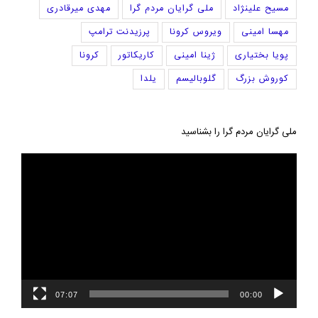
مسیح علینژاد
ملی گرایان مردم گرا
مهدی میرقادری
مهسا امینی
ویروس کرونا
پرزیدنت ترامپ
پویا بختیاری
ژینا امینی
کاریکاتور
کرونا
کوروش بزرگ
گلوبالیسم
یلدا
ملی گرایان مردم گرا را بشناسید
نمایشگر
ویدیو
07:07
00:00