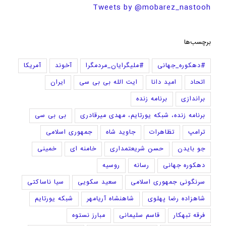
Tweets by @mobarez_nastooh
برچسب‌ها
#دهکوره_جهانی
#ملیگرایان_مردمگرا
آخوند
آمریکا
اتحاد
امید دانا
ایت الله بی بی سی
ایران
براندازی
برنامه زنده
برنامه زنده، شبکه یورتایم، مهدی میرقادری
بی بی سی
ترامپ
تظاهرات
جاوید شاه
جمهوری اسلامی
جو بایدن
حسن شریعتمداری
خامنه ای
خمینی
دهکوره جهانی
رسانه
روسیه
سرنگونی جمهوری اسلامی
سعید سکویی
سیا ناساکتی
شاهزاده رضا پهلوی
شاهنشاه آریامهر
شبکه یورتایم
فرقه تبهکار
قاسم سلیمانی
مبارز نستوه