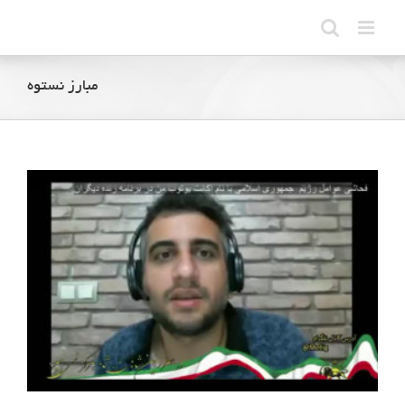
Ski
t
conten
مبارز نستوه