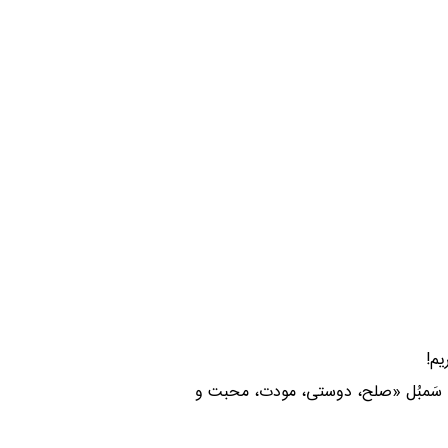
یم!
 سَمبُل «صلح، دوستی، مودت، محبت و