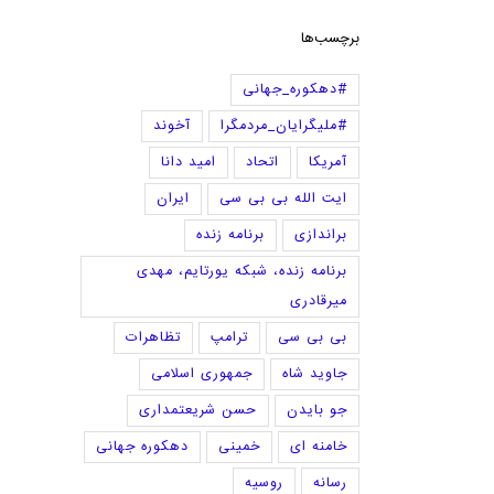
برچسب‌ها
#دهکوره_جهانی
#ملیگرایان_مردمگرا
آخوند
آمریکا
اتحاد
امید دانا
ایت الله بی بی سی
ایران
براندازی
برنامه زنده
برنامه زنده، شبکه یورتایم، مهدی
میرقادری
بی بی سی
ترامپ
تظاهرات
جاوید شاه
جمهوری اسلامی
جو بایدن
حسن شریعتمداری
خامنه ای
خمینی
دهکوره جهانی
رسانه
روسیه