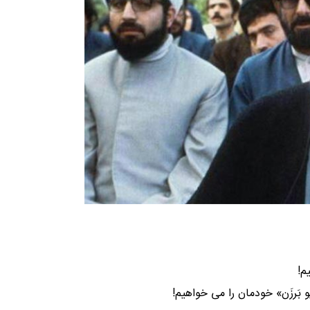
م!
بَرزَن» خودمان را می خواهیم!