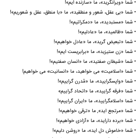
• شما «ویرانگرید»، ما «سازنده ایم»!
• شما «بی عقل، شعور و منطقید»، ما «با منطق، عقل و شعوریم»!
• شما «مستبدید»، ما «دمکراتیم»!
• شما «ظالمید»، ما «عادلیم»!
• شما «تبعیض گرید»، ما «عادل خواهیم»!
• شما «زن ستیزید»، ما «برابریست ایم»!
• شما «شیطان صفتید»، ما «انسان صفتیم»!
• شما «اسلامیت» می خواهید، ما «انسانیت» می خواهیم!
• شما «واپسگرایید»، ما «مُدرن گراییم»!
• شما «فرقه گرایید»، ما «اتحاد گراییم»
• شما «اسلامگرایید»، ما «ایران گراییم»!
• شما «مرتجع اید», ما «ترقی خواهیم»!
• شما «برده داراید»، ما «آزادی خواهیم»!
• شما «خاموش دل اید»، ما «روشن دلیم»!