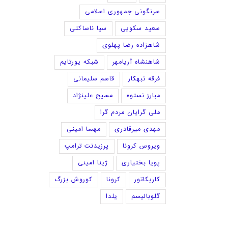
سرنگونی جمهوری اسلامی
سعید سکویی
سیا ناساکتی
شاهزاده رضا پهلوی
شاهنشاه آریامهر
شبکه یورتایم
فرقه تبهکار
قاسم سلیمانی
مبارز نستوه
مسیح علینژاد
ملی گرایان مردم گرا
مهدی میرقادری
مهسا امینی
ویروس کرونا
پرزیدنت ترامپ
پویا بختیاری
ژینا امینی
کاریکاتور
کرونا
کوروش بزرگ
گلوبالیسم
یلدا