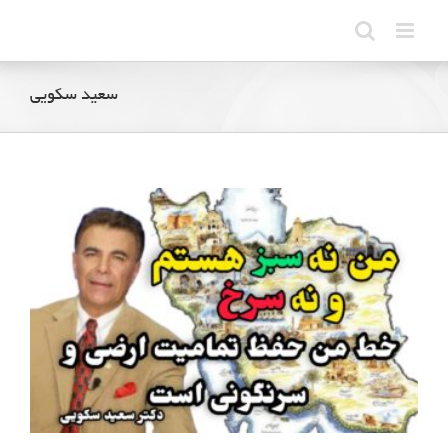
Ski
t
conten
سعید سکویی