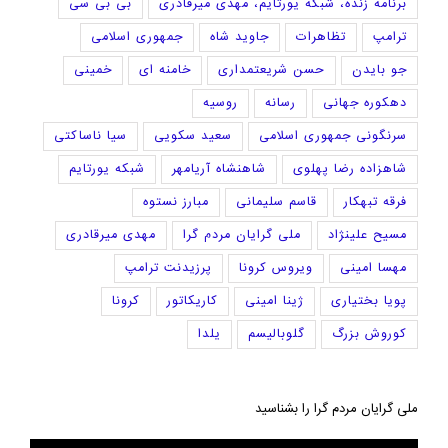
برنامه زنده، شبکه یورتایم، مهدی میرقادری
بی بی سی
ترامپ
تظاهرات
جاوید شاه
جمهوری اسلامی
جو بایدن
حسن شریعتمداری
خامنه ای
خمینی
دهکوره جهانی
رسانه
روسیه
سرنگونی جمهوری اسلامی
سعید سکویی
سیا ناساکتی
شاهزاده رضا پهلوی
شاهنشاه آریامهر
شبکه یورتایم
فرقه تبهکار
قاسم سلیمانی
مبارز نستوه
مسیح علینژاد
ملی گرایان مردم گرا
مهدی میرقادری
مهسا امینی
ویروس کرونا
پرزیدنت ترامپ
پویا بختیاری
ژینا امینی
کاریکاتور
کرونا
کوروش بزرگ
گلوبالیسم
یلدا
ملی گرایان مردم گرا را بشناسید