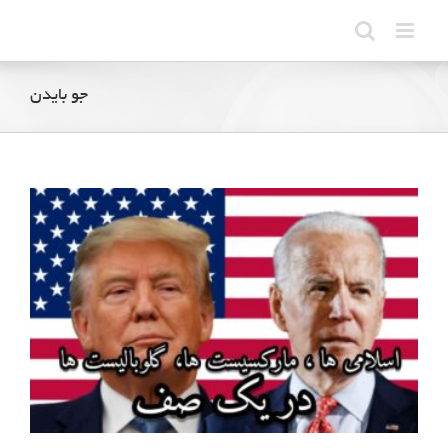
Ski
t
conten
جو بایدن