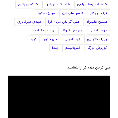
شاهزاده رضا پهلوی
شاهنشاه آریامهر
شبکه یورتایم
فرقه تبهکار
قاسم سلیمانی
مبارز نستوه
مسیح علینژاد
ملی گرایان مردم گرا
مهدی میرقادری
مهسا امینی
ویروس کرونا
پرزیدنت ترامپ
پویا بختیاری
ژینا امینی
کاریکاتور
کرونا
کوروش بزرگ
گلوبالیسم
یلدا
ملی گرایان مردم گرا را بشناسید
نمایشگر
ویدیو