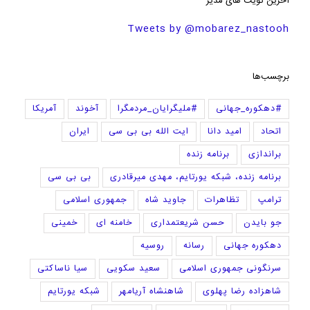
آخرین تویت های مدیر
Tweets by @mobarez_nastooh
برچسب‌ها
#دهکوره_جهانی
#ملیگرایان_مردمگرا
آخوند
آمریکا
اتحاد
امید دانا
ایت الله بی بی سی
ایران
براندازی
برنامه زنده
برنامه زنده، شبکه یورتایم، مهدی میرقادری
بی بی سی
ترامپ
تظاهرات
جاوید شاه
جمهوری اسلامی
جو بایدن
حسن شریعتمداری
خامنه ای
خمینی
دهکوره جهانی
رسانه
روسیه
سرنگونی جمهوری اسلامی
سعید سکویی
سیا ناساکتی
شاهزاده رضا پهلوی
شاهنشاه آریامهر
شبکه یورتایم