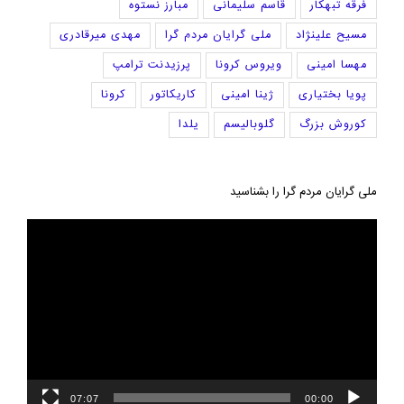
فرقه تبهکار
قاسم سلیمانی
مبارز نستوه
مسیح علینژاد
ملی گرایان مردم گرا
مهدی میرقادری
مهسا امینی
ویروس کرونا
پرزیدنت ترامپ
پویا بختیاری
ژینا امینی
کاریکاتور
کرونا
کوروش بزرگ
گلوبالیسم
یلدا
ملی گرایان مردم گرا را بشناسید
نمایشگر
ویدیو
07:07
00:00