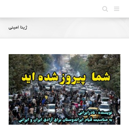
Ski
t
conten
ژینا امینی