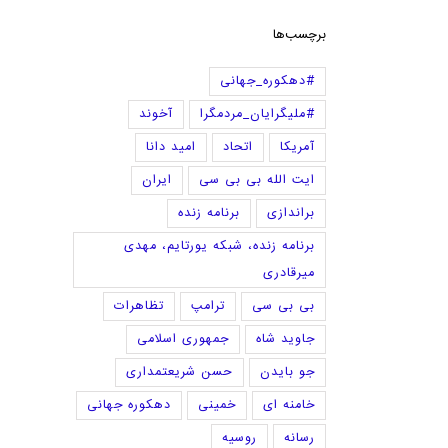
برچسب‌ها
#دهکوره_جهانی
#ملیگرایان_مردمگرا
آخوند
آمریکا
اتحاد
امید دانا
ایت الله بی بی سی
ایران
براندازی
برنامه زنده
برنامه زنده، شبکه یورتایم، مهدی
میرقادری
بی بی سی
ترامپ
تظاهرات
جاوید شاه
جمهوری اسلامی
جو بایدن
حسن شریعتمداری
خامنه ای
خمینی
دهکوره جهانی
رسانه
روسیه