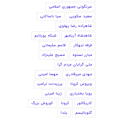
سرنگونی جمهوری اسلامی
سعید سکویی
سیا ناساکتی
شاهزاده رضا پهلوی
شاهنشاه آریامهر
شبکه یورتایم
فرقه تبهکار
قاسم سلیمانی
مبارز نستوه
مسیح علینژاد
ملی گرایان مردم گرا
مهدی میرقادری
مهسا امینی
ویروس کرونا
پرزیدنت ترامپ
پویا بختیاری
ژینا امینی
کاریکاتور
کرونا
کوروش بزرگ
گلوبالیسم
یلدا